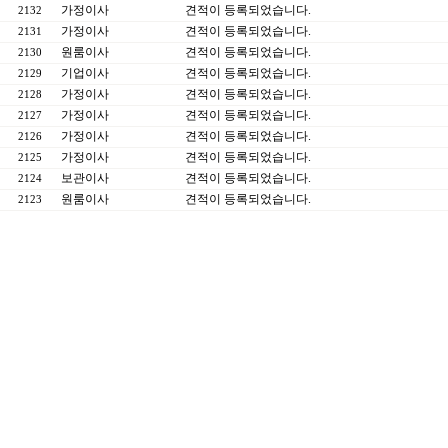
가정이사
견적이 등록되었습니다.
2132
가정이사
견적이 등록되었습니다.
2131
원룸이사
견적이 등록되었습니다.
2130
기업이사
견적이 등록되었습니다.
2129
가정이사
견적이 등록되었습니다.
2128
가정이사
견적이 등록되었습니다.
2127
가정이사
견적이 등록되었습니다.
2126
가정이사
견적이 등록되었습니다.
2125
보관이사
견적이 등록되었습니다.
2124
원룸이사
견적이 등록되었습니다.
2123