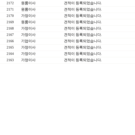
원룸이사
견적이 등록되었습니다.
2172
원룸이사
견적이 등록되었습니다.
2171
가정이사
견적이 등록되었습니다.
2170
원룸이사
견적이 등록되었습니다.
2169
가정이사
견적이 등록되었습니다.
2168
가정이사
견적이 등록되었습니다.
2167
기업이사
견적이 등록되었습니다.
2166
가정이사
견적이 등록되었습니다.
2165
가정이사
견적이 등록되었습니다.
2164
가정이사
견적이 등록되었습니다.
2163